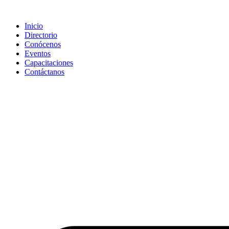
Saltar
al
Inicio
contenido
Directorio
Conócenos
Eventos
Capacitaciones
Contáctanos