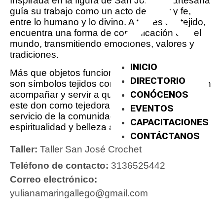
Inspirada en la figura de San José, su artesana
guía su trabajo como un acto de amor y fe,
entre lo humano y lo divino. A través del tejido,
encuentra una forma de comunicación con el
mundo, transmitiendo emociones, valores y
tradiciones.
INICIO
Más que objetos funcionales, sus creaciones
DIRECTORIO
son símbolos tejidos con intención, que buscan
CONÓCENOS
acompañar y servir a quienes los reciben. Con
este don como tejedora, pone sus manos al
EVENTOS
servicio de la comunidad, llevando arte,
CAPACITACIONES
espiritualidad y belleza a través de cada hilo.
CONTÁCTANOS
Taller:
Taller San José Crochet
Teléfono de contacto:
3136525442
Correo electrónico:
yulianamaringallego@gmail.com