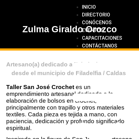
INICIO
DIRECTORIO
CONÓCENOS
Zulma Giraldo Orozco
EVENTOS
CAPACITACIONES
CONTÁCTANOS
Artesano(a) dedicado a
Tejeduría
desde el municipio de
Filadelfia
/ Caldas
Taller San José Crochet
es un
emprendimiento artesanal dedicado a la
elaboración de bolsos en crochet,
principalmente con trapillo y otros materiales
textiles. Cada pieza es tejida a mano, con
paciencia, dedicación y profundo significado
espiritual.