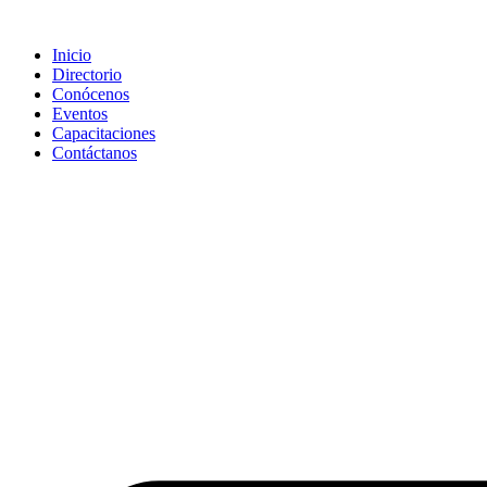
Saltar
al
Inicio
contenido
Directorio
Conócenos
Eventos
Capacitaciones
Contáctanos