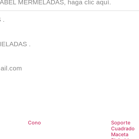
SABEL MERMELADAS
, haga clic
aquí
.
S
.
MELADAS
.
ail.com
Cono
Soporte
Cuadrado
Maceta