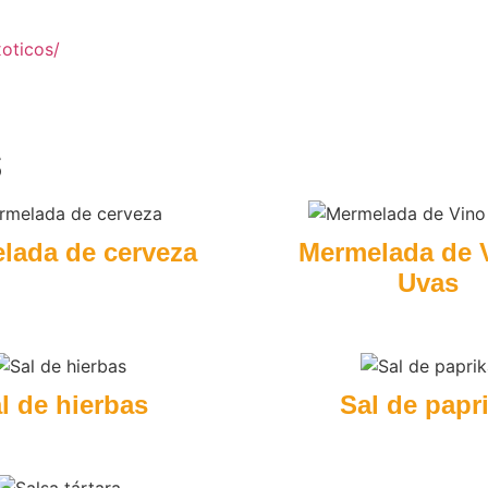
oticos/
S
lada de cerveza
Mermelada de 
Uvas
l de hierbas
Sal de papr