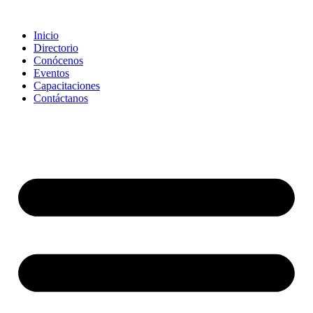
Saltar
al
Inicio
contenido
Directorio
Conócenos
Eventos
Capacitaciones
Contáctanos