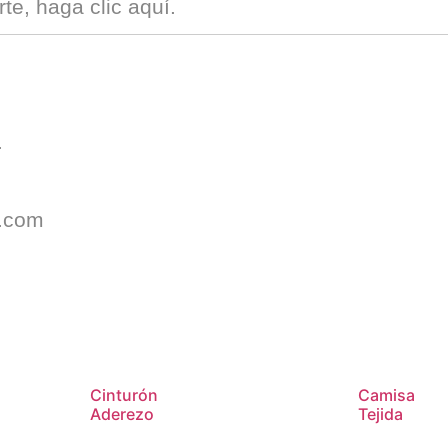
rte
, haga clic
aquí
.
.
s.com
Cinturón
Camisa
Aderezo
Tejida