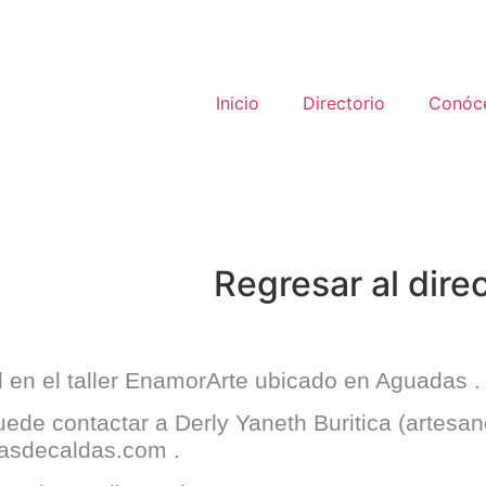
Inicio
Directorio
Conóc
Regresar al dire
en el taller
EnamorArte
ubicado en
Aguadas
.
puede contactar a
Derly Yaneth Buritica
(artesan
iasdecaldas.com
.