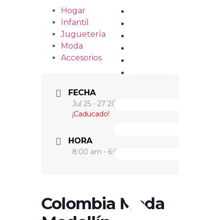
Hogar
INICIO
Infantil
DIRECTORIO
Juguetería
CONÓCENOS
Moda
EVENTOS
Accesorios
CAPACITACIONES
CONTÁCTANOS
FECHA
Jul 25 - 27 2023
¡Caducado!
HORA
8:00 am - 6:00 pm
Colombia Moda