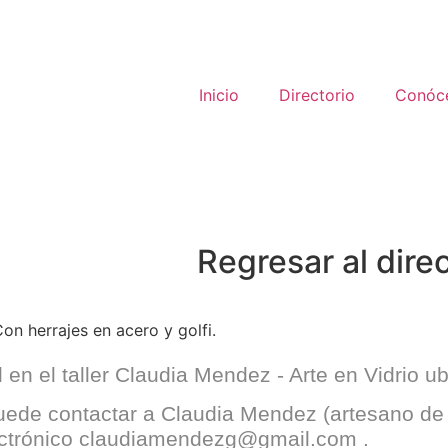
Inicio
Directorio
Conóc
Regresar al dire
on herrajes en acero y golfi.
en el taller
Claudia Mendez - Arte en Vidrio
ub
puede contactar a
Claudia Mendez
(artesano de
ectrónico
claudiamendezg@gmail.com
.