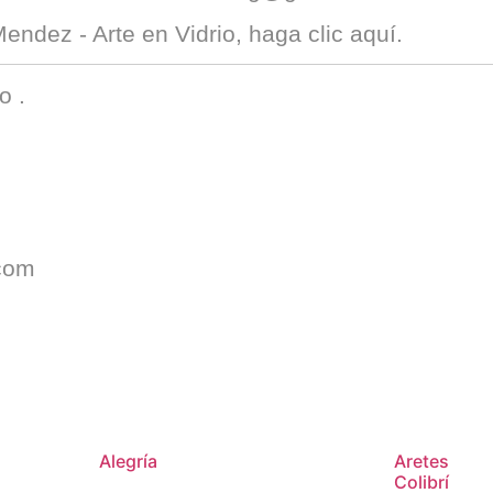
endez - Arte en Vidrio
, haga clic
aquí
.
io
.
com
Alegría
Aretes
Colibrí