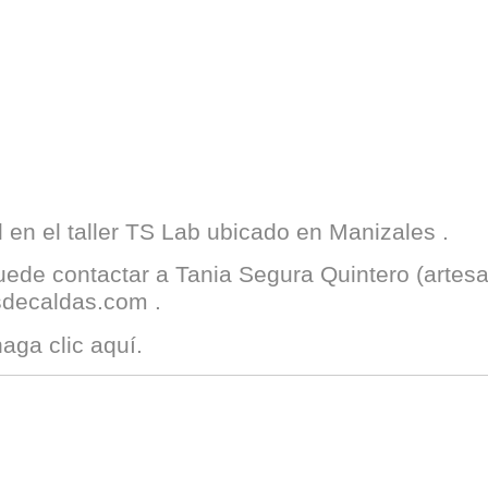
en el taller
TS Lab
ubicado en
Manizales
.
puede contactar a
Tania Segura Quintero
(artes
sdecaldas.com
.
haga clic
aquí
.