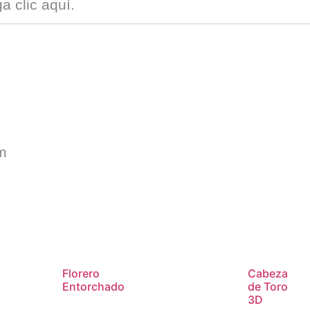
ga clic
aquí
.
m
Florero
Cabeza
Entorchado
de Toro
3D