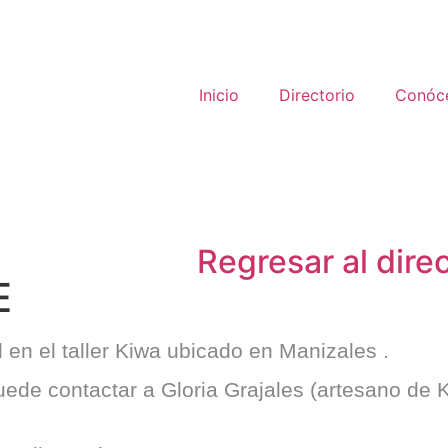
Inicio
Directorio
Conóc
Regresar al dire
E
en el taller
Kiwa
ubicado en
Manizales
.
puede contactar a
Gloria Grajales
(artesano de K