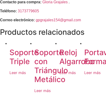
Contacto para compra:
Gloria Grajales
.
Teléfono:
3173779605
Correo electrónico:
gpgrajales154@gmail.com
Productos relacionados
Soporte
Soporte
Reloj
Porta
Triple
con
Algarrobo
Form
Triángulo
Leer más
Leer más
Leer más
Metálico
Leer más