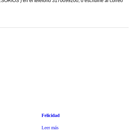
RIOS ) en el teléfono 3170099200, o escribirle al correo
Felicidad
Leer más