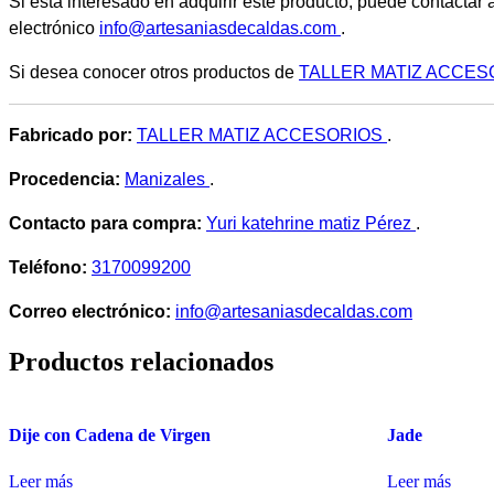
Si está interesado en adquirir este producto, puede contactar 
electrónico
info@artesaniasdecaldas.com
.
Si desea conocer otros productos de
TALLER MATIZ ACCE
Fabricado por:
TALLER MATIZ ACCESORIOS
.
Procedencia:
Manizales
.
Contacto para compra:
Yuri katehrine matiz Pérez
.
Teléfono:
3170099200
Correo electrónico:
info@artesaniasdecaldas.com
Productos relacionados
Dije con Cadena de Virgen
Jade
Leer más
Leer más