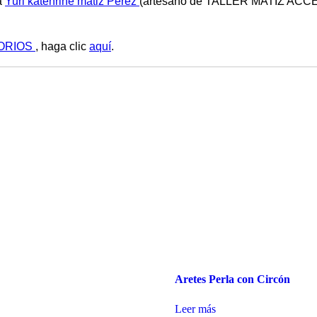
a
Yuri katehrine matiz Pérez
(artesano de TALLER MATIZ ACCESO
SORIOS
, haga clic
aquí
.
Aretes Perla con Circón
Leer más