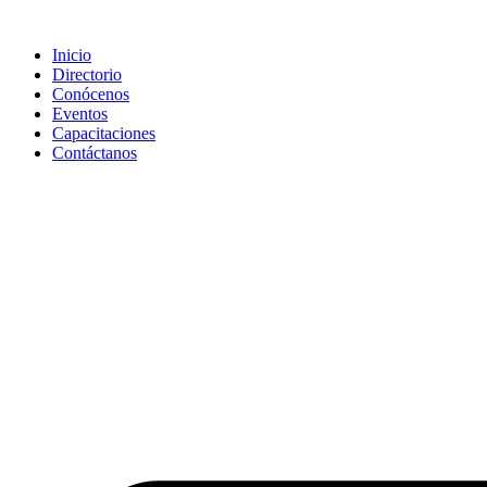
Saltar
al
Inicio
contenido
Directorio
Conócenos
Eventos
Capacitaciones
Contáctanos