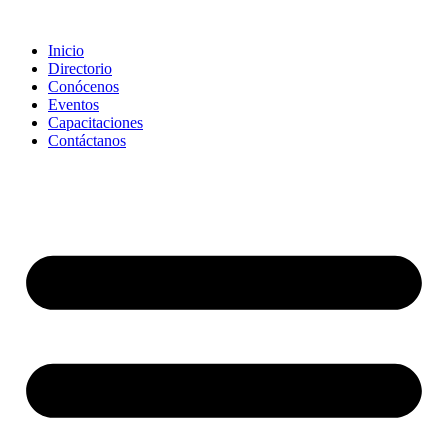
Saltar
al
Inicio
contenido
Directorio
Conócenos
Eventos
Capacitaciones
Contáctanos