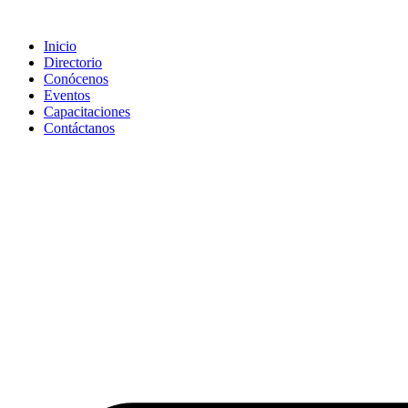
Saltar
al
Inicio
contenido
Directorio
Conócenos
Eventos
Capacitaciones
Contáctanos