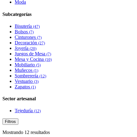
Moda
Subcategorías
Bisutería
(47)
Bolsos
(7)
Cinturones
(7)
Decoración
(27)
Joyería
(20)
Juegos de Mesa
(7)
Mesa y Cocina
(10)
Mobiliario
(5)
Muñecos
(1)
Sombrerería
(12)
Vestuario
(3)
Zapatos
(1)
Sector artesanal
Tejeduría
(12)
Filtros
Mostrando 12 resultados