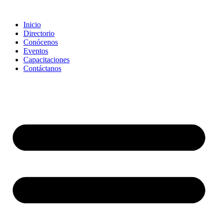
Saltar
al
Inicio
contenido
Directorio
Conócenos
Eventos
Capacitaciones
Contáctanos